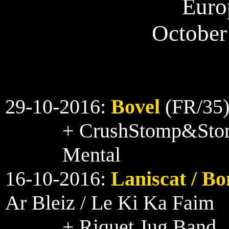
Euro
October
29-10-2016:
Bovel
(FR/35) 
+ CrushStomp&Stom
Mental
16-10-2016:
Laniscat / B
Ar Bleiz / Le Ki Ka Faim
+ Riquet Jug Band