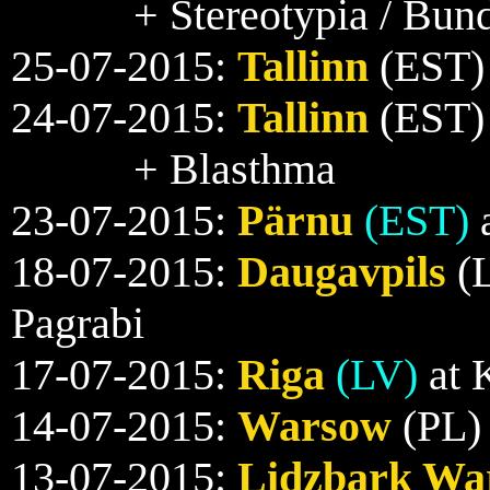
+ Stereotypia / Bund
25-07-2015:
Tallinn
(EST) 
24-07-2015:
Tallinn
(EST) 
+ Blasthma
23-07-2015:
Pärnu
(EST)
a
18-07-2015:
Daugavpils
(L
Pagrabi
17-07-2015:
Riga
(LV)
at 
14-07-2015:
Warsow
(PL)
13-07-2015:
Lidzbark Wa