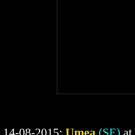
14-08-2015:
Umea
(SE)
at